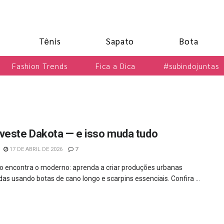
Tênis
Sapato
Bota
Fashion Trends
Fica a Dica
#subindojuntas
veste Dakota — e isso muda tudo
17 DE ABRIL DE 2026
7
co encontra o moderno: aprenda a criar produções urbanas
das usando botas de cano longo e scarpins essenciais. Confira ...