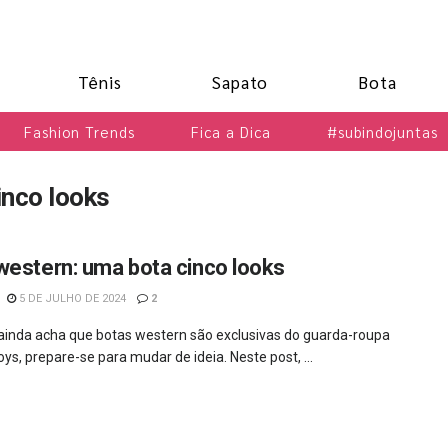
Tênis
Sapato
Bota
Fashion Trends
Fica a Dica
#subindojuntas
inco looks
western: uma bota cinco looks
5 DE JULHO DE 2024
2
ainda acha que botas western são exclusivas do guarda-roupa
ys, prepare-se para mudar de ideia. Neste post, ...