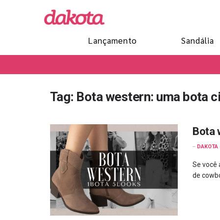
Lançamento
Sandália
Tag:
Bota western: uma bota c
Bota 
--
DAKOTA
Se você 
de cowbo