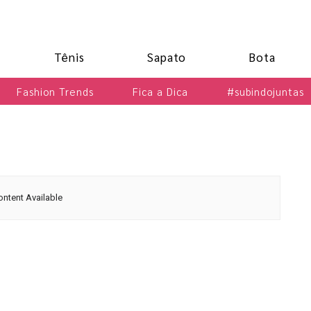
Tênis
Sapato
Bota
Fashion Trends
Fica a Dica
#subindojuntas
ntent Available