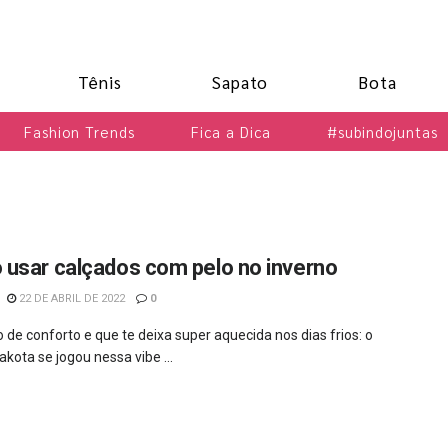
Tênis
Sapato
Bota
Fashion Trends
Fica a Dica
#subindojuntas
usar calçados com pelo no inverno
22 DE ABRIL DE 2022
0
 de conforto e que te deixa super aquecida nos dias frios: o
akota se jogou nessa vibe ...