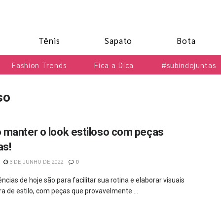
Tênis
Sapato
Bota
Fashion Trends
Fica a Dica
#subindojuntas
so
manter o look estiloso com peças
as!
3 DE JUNHO DE 2022
0
ncias de hoje são para facilitar sua rotina e elaborar visuais
a de estilo, com peças que provavelmente ...