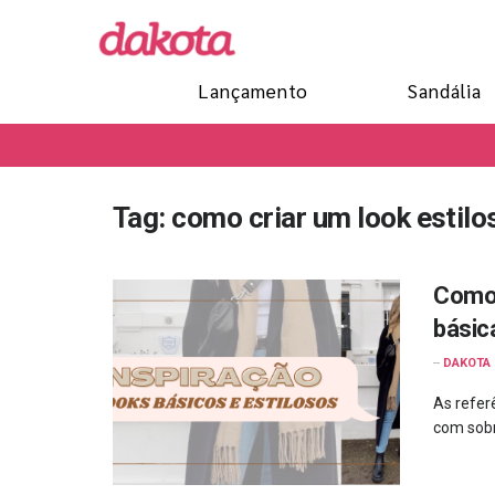
Lançamento
Sandália
Tag:
como criar um look estilo
Como 
básic
--
DAKOTA
As referê
com sobr