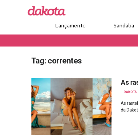
Lançamento
Sandália
Tag:
correntes
As ra
--
DAKOTA
As raste
da Dakot