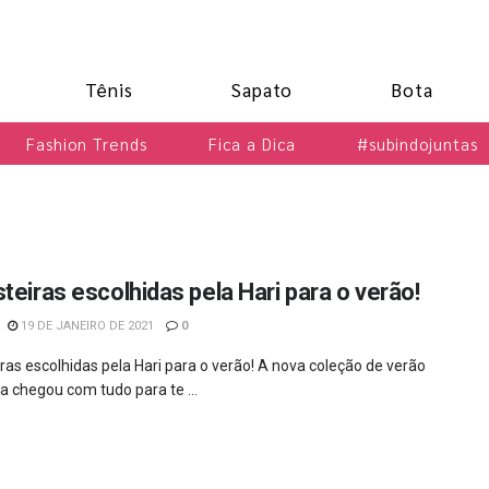
Tênis
Sapato
Bota
Fashion Trends
Fica a Dica
#subindojuntas
steiras escolhidas pela Hari para o verão!
19 DE JANEIRO DE 2021
0
iras escolhidas pela Hari para o verão! A nova coleção de verão
a chegou com tudo para te ...