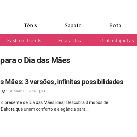
Tênis
Sapato
Bota
Fashion Trends
Fica a Dica
#subindojuntas
 para o Dia das Mães
as Mães: 3 versões, infinitas possibilidades
1 DE MAIO DE 2026
1
 o presente de Dia das Mães ideal! Descubra 3 moods de
 Dakota que unem conforto e elegância para ...