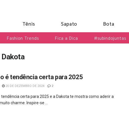
Tênis
Sapato
Bota
Fashion Trends
Fica a Dica
#subindojuntas
 Dakota
o é tendência certa para 2025
20 DE DEZEMBRO DE 2024
2
 tendência certa para 2025 e a Dakota te mostra como aderir a
uito charme. Inspire-se ...