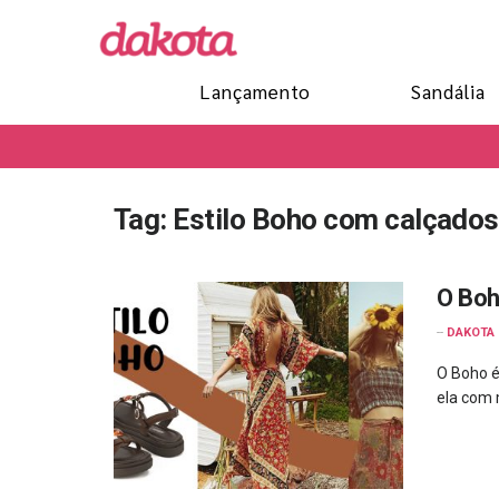
Lançamento
Sandália
Tag:
Estilo Boho com calçados
O Boh
--
DAKOTA
O Boho é
ela com m