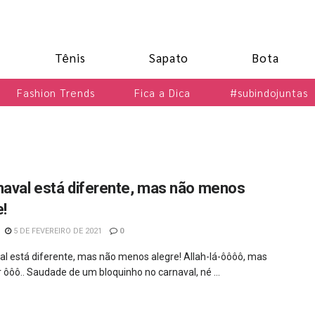
Tênis
Sapato
Bota
Fashion Trends
Fica a Dica
#subindojuntas
naval está diferente, mas não menos
e!
5 DE FEVEREIRO DE 2021
0
al está diferente, mas não menos alegre! Allah-lá-ôôôô, mas
r ôôô.. Saudade de um bloquinho no carnaval, né ...