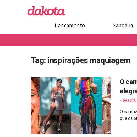
Lançamento
Sandália
Tag:
inspirações maquiagem
O car
alegr
--
DAKOTA
O carnav
que calo