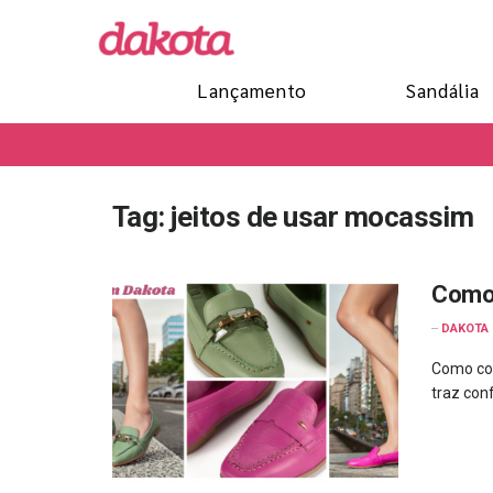
Lançamento
Sandália
Tag:
jeitos de usar mocassim
Como 
--
DAKOTA
Como co
traz conf