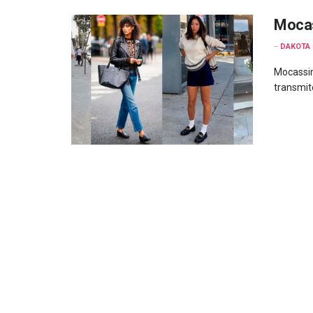
Mocas
--
DAKOTA
Mocassim
transmit