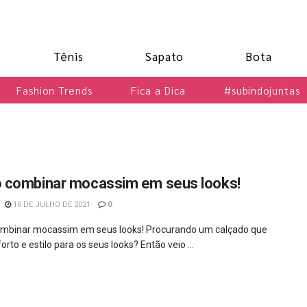
Tênis
Sapato
Bota
Fashion Trends
Fica a Dica
#subindojuntas
combinar mocassim em seus looks!
16 DE JULHO DE 2021
0
mbinar mocassim em seus looks! Procurando um calçado que
orto e estilo para os seus looks? Então veio ...