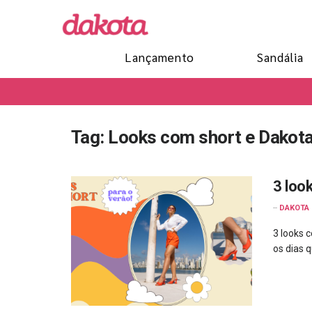
Lançamento
Sandália
Tag:
Looks com short e Dakot
3 loo
--
DAKOTA
3 looks 
os dias q