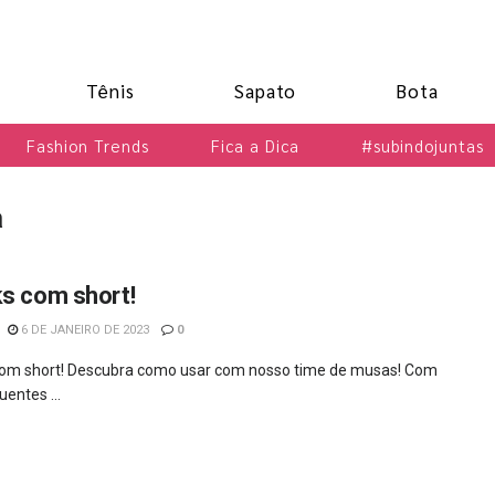
Tênis
Sapato
Bota
Fashion Trends
Fica a Dica
#subindojuntas
a
ks com short!
6 DE JANEIRO DE 2023
0
com short! Descubra como usar com nosso time de musas! Com
uentes ...