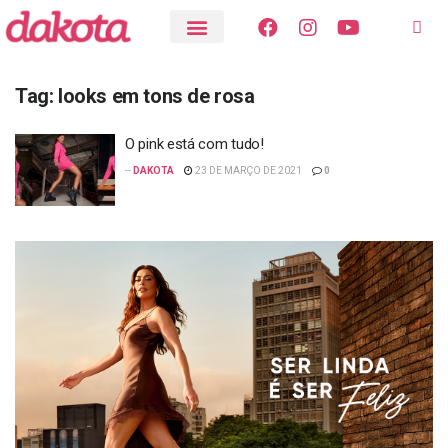
Tag:
looks em tons de rosa
O pink está com tudo!
--
DAKOTA
23 DE MARÇO DE 2021
0