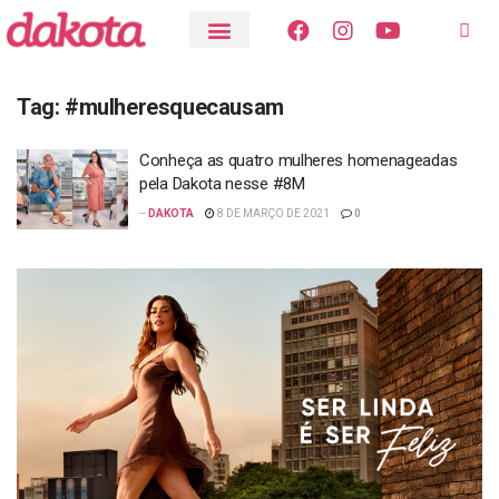
Tag:
#mulheresquecausam
Conheça as quatro mulheres homenageadas
pela Dakota nesse #8M
--
DAKOTA
8 DE MARÇO DE 2021
0