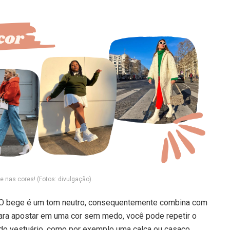
e nas cores! (Fotos: divulgação).
! O bege é um tom neutro, consequentemente combina com
Para apostar em uma cor sem medo, você pode repetir o
do vestuário, como por exemplo uma calça ou casaco.