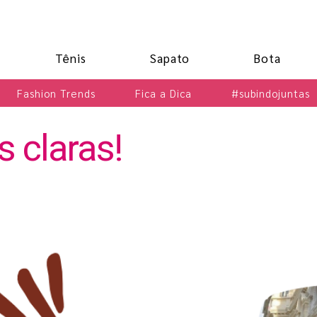
Tênis
Sapato
Bota
Fashion Trends
Fica a Dica
#subindojuntas
 claras!