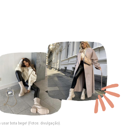
 usar bota bege! (Fotos: divulgação).