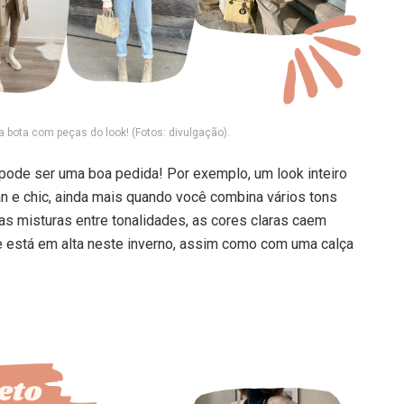
 bota com peças do look! (Fotos: divulgação).
 pode ser uma boa pedida! Por exemplo, um look inteiro
an e chic, ainda mais quando você combina vários tons
s misturas entre tonalidades, as cores claras caem
 está em alta neste inverno, assim como com uma calça