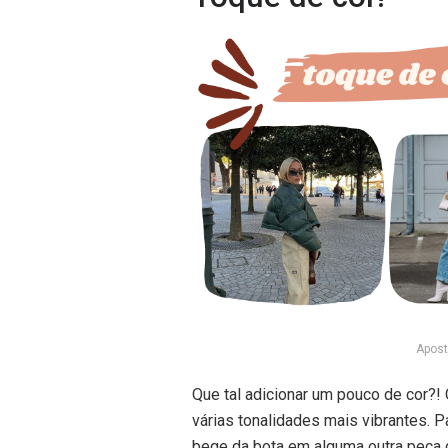
Apost
Que tal adicionar um pouco de cor?
várias tonalidades mais vibrantes. 
bege da bota em alguma outra peça 