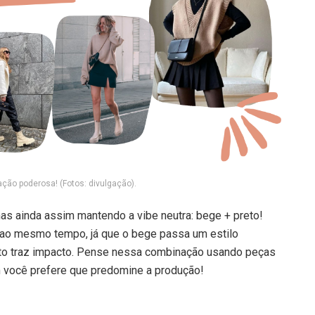
ção poderosa! (Fotos: divulgação).
mas ainda assim mantendo a vibe neutra: bege + preto!
ao mesmo tempo, já que o bege passa um estilo
eto traz impacto. Pense nessa combinação usando peças
m você prefere que predomine a produção!