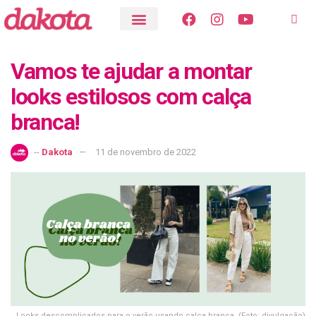
Vamos te ajudar a montar
looks estilosos com calça
branca!
--
Dakota
11 de novembro de 2022
Looks descomplicados para o verão usando calça branca. (Foto: divulgação)