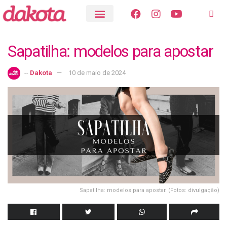
Sapatilha: modelos para apostar
--
Dakota
10 de maio de 2024
Sapatilha: modelos para apostar. (Fotos: divulgação)